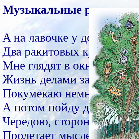
Музыкальные ракиты.
A
на лавочке у дома,
Два ракитовых куста!
Мне глядят в окно знаком
Жизнь делами занята.
Покумекаю немного,
А потом пойду домой!
Чередою, стороною
Пролетает мыслей строй.