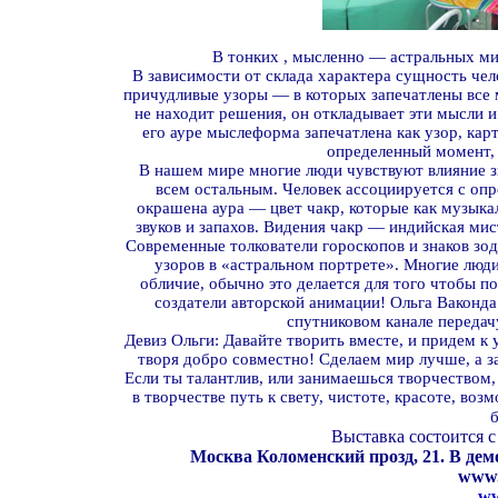
В тонких , мысленно — астральных мир
В зависимости от склада характера сущность чел
причудливые узоры — в которых запечатлены все м
не находит решения, он откладывает эти мысли и 
его ауре мыслеформа запечатлена как узор, кар
определенный момент, 
В нашем мире многие люди чувствуют влияние з
всем остальным. Человек ассоциируется с оп
окрашена аура — цвет чакр, которые как музыкал
звуков и запахов. Видения чакр — индийская мис
Современные толкователи гороскопов и знаков зод
узоров в «астральном портрете». Многие люди
обличие, обычно это делается для того чтобы 
создатели авторской анимации! Ольга Ваконда
спутниковом канале передач
Девиз Ольги: Давайте творить вместе, и придем к 
творя добро совместно! Сделаем мир лучше, а з
Если ты талантлив, или занимаешься творчеством,
в творчестве путь к свету, чистоте, красоте, во
б
Выставка состоится с 
Москва Коломенский прозд, 21. В дем
www.
ww